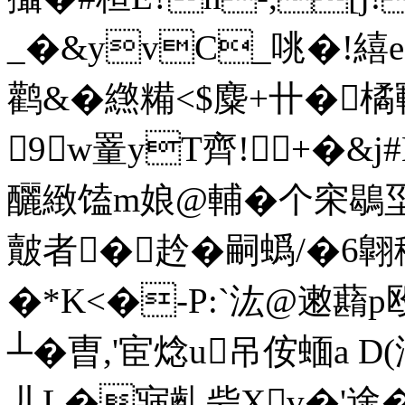
_�&yvC_咷�!繥
鹳&� 繺糒<$麋+卄�橘皸p
9w罿yT齊!+�&j
釃緻馌m娘@輔�个穼鶡坙$(s
皾者� 赺� 嗣蟡/�6翺稶
�*K<�-P:`汯@遫蘛p殴�
┴�曺,'宦焾u吊侒蝒 a D(
儿L�寎齓砦Xv�'途