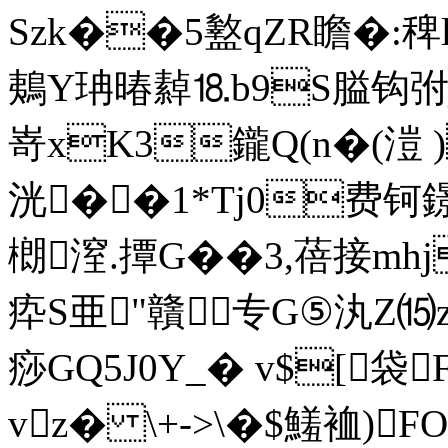
Szk��5盭qZR瞻�:稗
鴺Y珃暙繛⒙b9S膉钩弣jg
嵜xK3鑨Q(n�(溰 )
洸��1*Tj0费钶
樃潌.撢G��3,蓓接mh
疩S亜"贛专G⑤汍Z⒂
痧GQ5J0Y_� v$[袋F
vz� \+->\�$鱃裇)