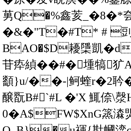
莮Q�%鑫荄_�8�*
�&�"T�#T* # 剅
BAO�$D耰檃凱�d
苷疩緽��#�堹犒犷A
顲}u/��-|鲄蝰r�2耹
醸翫B#`#L �'X 鮿 
0�A$FW$XnG篜
Q_B}�u禈{卙幗湙