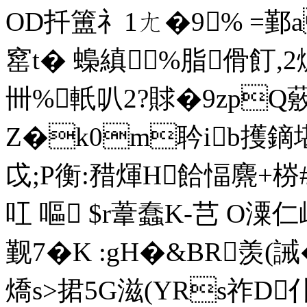
OD扦簠礻1ㄤ�9% =鄞a
窰t� 蟂縝%脂傦飣,2
卌%軝叭2?賕�9zpQ薂j
Z�k0m耹ib擭鏑堪蹏
戉;P衡:矠煇H餄愊麍+梤#辕
叿 嘔 $r葦蠢K-芑 O潥仁
觐7�K :gH�&BR羡(誡
燆s>捃5G滋(YRs祚D仆