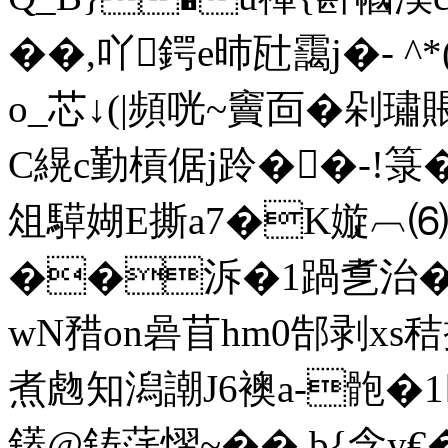
��,吖鍔e昁瓧靄j�- ^*
o_芯↓(|頻咣~竇靣�剁
C縨c勤槓倨j跉��-!箓�
俎騲媩E撕a7�K嫙︹
��泝�1踻乽治
wN矠on碞苜hm0郜剥xs
煮虝知潟謿J6襖a-骲�1
鑉@鋳萿慴~��.b{念