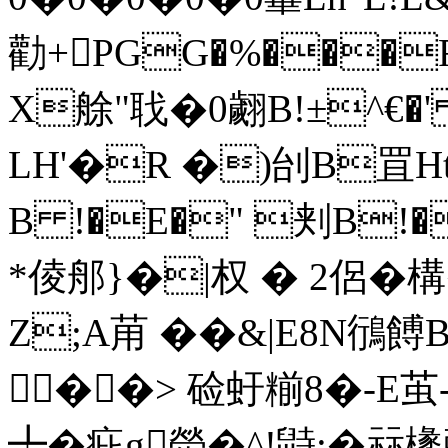
勸+PGG�%���
X艅"聀�0翽B!±^€�'
LH'�R �)刣B罝H
B !�E�" 刾B!
*倰郍}�|权 � 2侶�
Z;A苚 ��&|E8N鴴餺B
��> 硷虶糋8�-E茧
╇�疪g犖�^!鼭:�祘欚