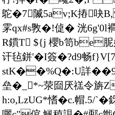
鴕�7隇5av;K摏吷B, 
雺qx#s斆�!偼� 洸6g'
R鏆T ${j 櫻b笥be
讦毡鉼'�I簽�?d9畅f}V[
stK��%Q�:U詳��9
垒�_*~荥囼厌禚令旃Z
h:o,LzUG*愭� c.帽.5/
囇c"倌 鯴稙誢�#邴c韱