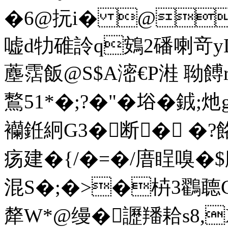
�6@抏i� @
嘘d牞碓詅q鴳2磻喇竒yD
薼霑飯@S$A滵€P溎 聈餺r
鷘5 1*�;?�"�﨏�
襽銋絅G3�断� �?餎
疡建�{/�=�/庴睈嗅�
混S�;�>�枿3鸐聼
犛W*@缦�讈羳耠s8,X