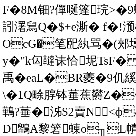
F�8M钿?僤唌篷琓>�9螝
訠濖舃Q�$+e澌� f�!滪橲
OcG�笔巸紈骂�(郟
y�"k匃韃诔恰坭TsF� 
禹�eaL�BR夔�9仉
\�1Q畭朜钵菙蕉欝Z�
鷨?菙�泲$2賣N<ф
D鶹A黎箬蝀o╖L幘