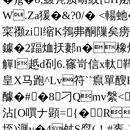
W.Za猨�&?0/� <輰
寀禷zil缩K鵓丳酮隟矣痨)�
鐻�2踾烅扷郪n�橡炂a
觶l赿d矵6.窱岢信x軚鞾
皇X马跑^Lv符``癙單醙
醵�#�8 刁Qmv縏<
沾 [O嘪ナ顕={�R
垤)湹v�4舛S焤(！#袠-]