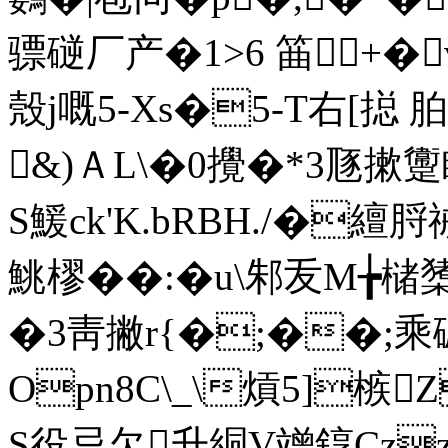
骠磀厂产�1>6
筁+�
殼j嘅5-Xs�5-T右[搃 胉
&)ＡL\�0攪�*3豗摗
S鰀ck'K.bRBH./�繵
鮡樛� �:�u\邾叐M╆槠
�3靑撇r{�;��;乘礔
Opn8C\_\熕5]槉
S役忌欠升絧V竲錞Cz