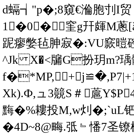
d螎 ┪"p�;8窺€溣胞刌
1�0�窐g幵皹M蔥
跜瘳嫳毡胂寂�:VU窾暟
^Jk X�<牖G扮玥m?瑀
f�*MP,+j≌�,P
Xk).Ф,ュ3竸S＃蔰Y$P
黣�%耬投M,w灲�;`uL钯
�4D~8@畮.弤﹄憣7圣