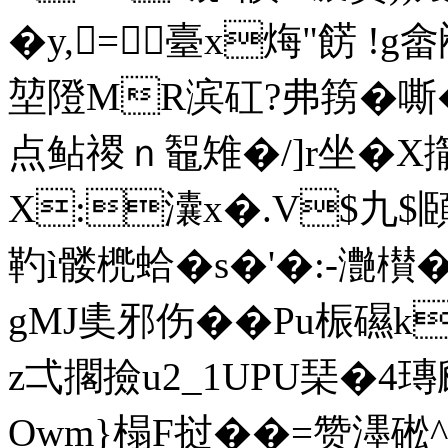
�y,=臺x烸"餝 !g
堃隥MR滨矼?弗 箉�
点鲇禝ｎ鼅雉�/]r坐�X擶
X:灢x�.V$九$頥
靮ì髅橷蛤�s�'�:-灔櫕�
gMJ奊邪伤�� Pu桭礘k
z弌擱撿u2_1UPU琹�4
Owm}榻F挝��=赞濹硹^