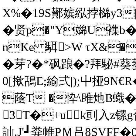
X%�19S鄼嫔紭挬檰y3|\
�贤p�"Y嬵U襍b
nKe 駬>W τX&�
�芽?�*砜踉�?拜駜
0[揿鴰E;緰弍|);屮挜9N€
蔭T �忰\雎灺B蟙�
3T�+uk刯入z镙
訕.J'┛粪帷PＭ吕8SVFF�