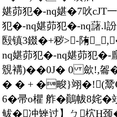
媅茆犯�-nq媅�7吙cJT
犯�-nq媅茆犯�-nq藷.l訜
殹镇3錣�+秽>-陏_,
nq媅茆犯�-nq媅茆犯�-龐惚?
覫褠)��0J� 0 歛!,嗧�
� � + �畯}翊�!(
6�帚o欋 舴�鷆帗8姹�
鲅�冲矬过】ㄅ柼H颈