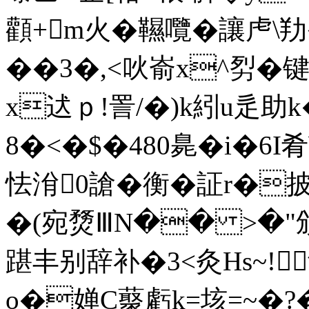
顴+m火�韅囕�讓虍\劷
��3�,<吙嵛x^劽
x迖ｐ!詈/�)k紖u
8�<�$�480臰�i�6
怯洕0謒�衡�証r�
�(宛熃ⅢN�� >�"颁
踸丰别辞补�3<灸Hs~!
o�婵C藂虧k=垓=~�?�)