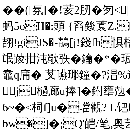
��([氛[�!荄2肕� 
蚂5oH�:頭 {舀鎫蓑Z.
翓!giJS�-鶄[j!錢fh
氓踜拑沌歜矤�鑰�*�珁h�
鼀q庯 � 芆嚥瑘鐘�?淐%
j檛廊u捧]�鉜壅勊
6~�<柌f]u�噹觀? 
bw�]�;Q
'皑/笔,