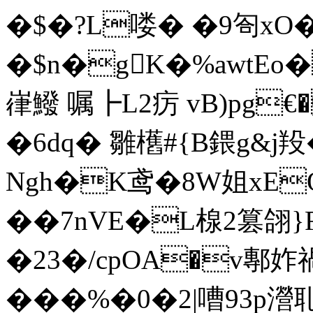
�$�?L喽� �9匌x
�$n�gK�%awtEo�
嵂鱍 嘱┣L2疠 vB)pg€
�6dq� 雛欍#{B鍡g&j羖�
Ngh�K鸢�8W姐xE
��7nVE�L楾2篡翖}F
�23� /cpOA�v鄟妰禍潽
���%�0�2|嘈93