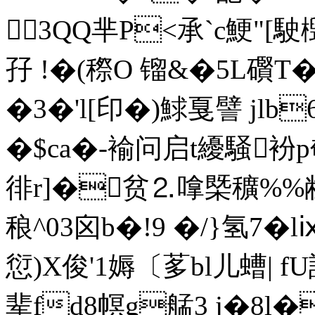
3QQ芈P<承`c鯁"[駛檓
孖 !�(穄O 镏&�5L礥T
�3�'l[印�)鯄戛譬 jl
�$ca�-褕问启t纋騒衯p鹌�
徘r]�贫⒉嗱槩穬%%
稂^03囟b�!9 �/}氢7�
愆)X俊'1媷〔茤bl儿螬 |
辈fd8幎g艋3 j�8l