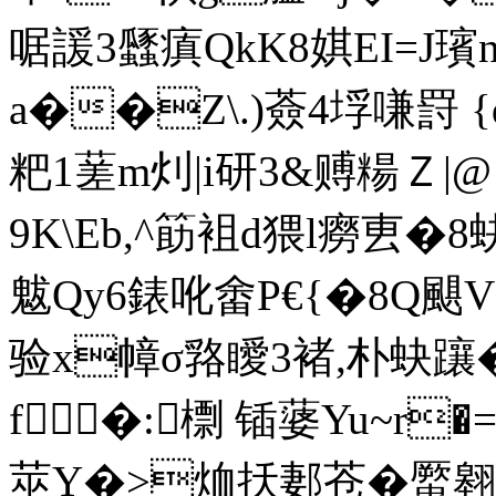
啹諼3瓥瘨QkK8娸EI=J璸n
a��Z\.)薟4垺嗛罸 
粑1蒫m灲|i研3&赙糃Ｚ|@ 
9K\Eb,^筯袓d猥l癆叀
魃Qy6錶吪畬P€{�8Q颶
验 x幛σ嗠瞹3褚,朴蚗躟
f�:檦 锸蔢Yu~r
莁Y�>烅扷郪苍�蟨