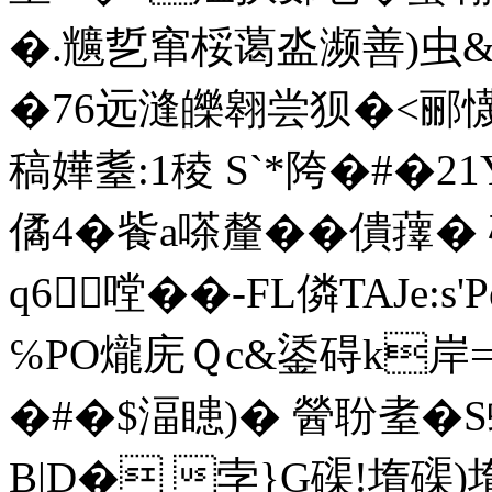
�.兤乴窜桵蔼泴濒善)虫
�76远漨皪翱尝狈�<郦懱m
稿嬅耋:1稜 S`*陓�#�
僪4�飺a嗏釐��僓蘀
q6嘡��-FL僯TAJe:
℅PO爖庑Ｑc&鋈碍k岸=皡
�#�$湢瞣)� 醟聁耊�S蚇
B|D� 孛}G磲!堶磲)堶