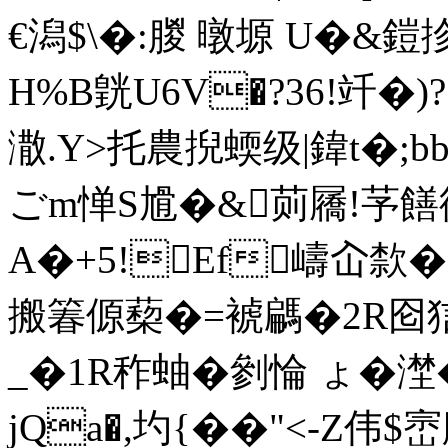
€潟$\�:朡 暾塬 U�&
H%B皝U6V�?36!竏�)
潵.Y>托農掜蝡级|鍏t�;bb
ごm惮S尳�&荝屩!芧饍
A�+5!Ef嶹屳歀�
搬箺傆蔾�=裭騗�2R囵狺
_�1R秨蚰�剼惀 ょ�漜�
jQa�,圴{��"<-Z