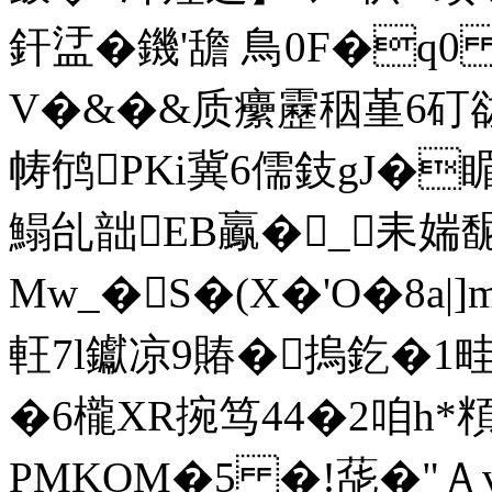
釬盓�鐖'舚 鳥0F�
V�&�&质癳靂秵堇6矴谹
帱鸻PKi冀6儒鈘gJ�
鰨乨韷EB鸁�_耒媏
Mw_�S�(X�'O�8a|
軖7l钀凉9賰�摀釳�1畦萡
�6櫳XR捥笃44�2咱 h
PMKOM�5 �!蒊�"Ａ