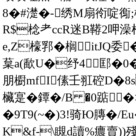
8�#濋� -绣 M扇衑啶
R$棯耂ccR迷B鞯2呷澡
e,Z檺郛� 榈itJQ委
葈a(歃U�纾4邼�0�#鯜
朋櫉mfI傃壬羾硿D�8
欌寔�鐔�/B �0踮�>
�9T9(~�)3!骑Ю膞�/
K&f-\瞡d讀%癑賣))