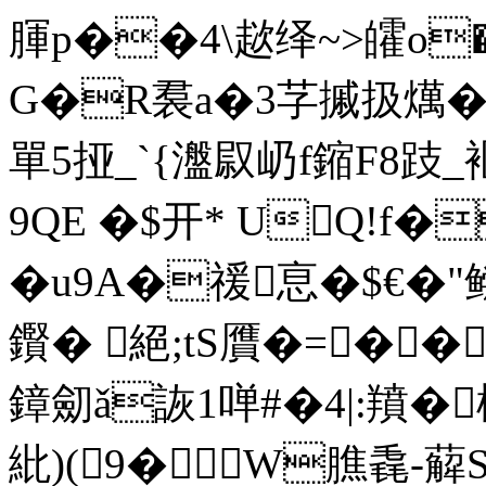
腪p��4\趑绎~>皬o�
G�R裠a�3芓摵扱燤� 禠
單5挜_`{瀊叞屷f鏥F8跂_褗
9QE �$开* UQ!f�
�u9A�禐恴�$€�"
鑦� 絕;tS贋�=��x
鏱劎ǎ詼1啴#�4|:羵�
紕)(9�W膲毳-薢Sc